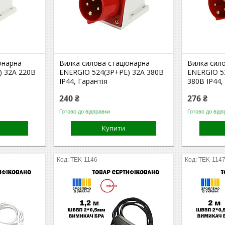
онарна
Вилка силова стаціонарна
Вилка сил
) 32A 220В
ENERGIO 524(3P+PE) 32A 380В
ENERGIO 5
IP44, Гарантія
380В IP44,
240 ₴
276 ₴
Готово до відправки
Готово до відп
Купити
TEK-1146
TEK-114