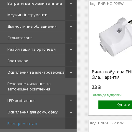
Витратні матеріали та гігієна
ENR-HC-P2SW
Медичні інструменти
Діагностичне обладнання
Стоматологія
Реабілітація та ортопедія
Зоотовари
Вилка побутова EN
Освітлення та електротехніка
біла, Гарантія
Резервне живлення та
23 ₴
автономне освітлення
Готово до відправки
LED освітлення
Купити
Освітлення для дому, офісу
Електромонтаж
ENR-HC-P3SW