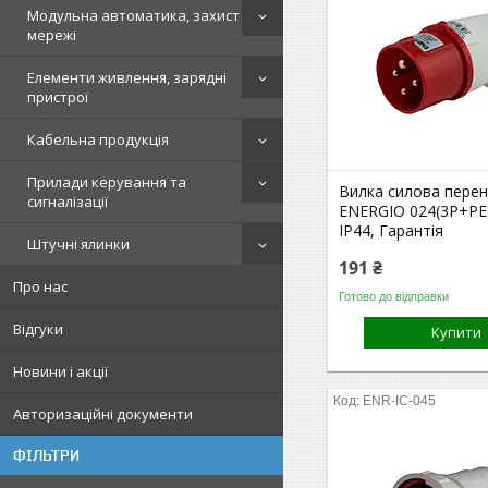
Модульна автоматика, захист
мережі
Елементи живлення, зарядні
пристрої
Кабельна продукція
Прилади керування та
Вилка силова пере
сигналізації
ENERGIO 024(3P+PE
IP44, Гарантія
Штучні ялинки
191 ₴
Про нас
Готово до відправки
Відгуки
Купити
Новини і акції
ENR-IC-045
Авторизаційні документи
ФІЛЬТРИ