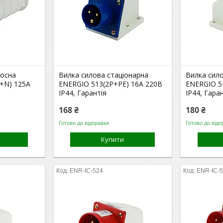
носна
Вилка силова стаціонарна
Вилка сил
+N) 125A
ENERGIO 513(2P+PE) 16A 220В
ENERGIO 5
IP44, Гарантія
IP44, Гара
168 ₴
180 ₴
Готово до відправки
Готово до відп
Купити
ENR-IC-524
ENR-IC-