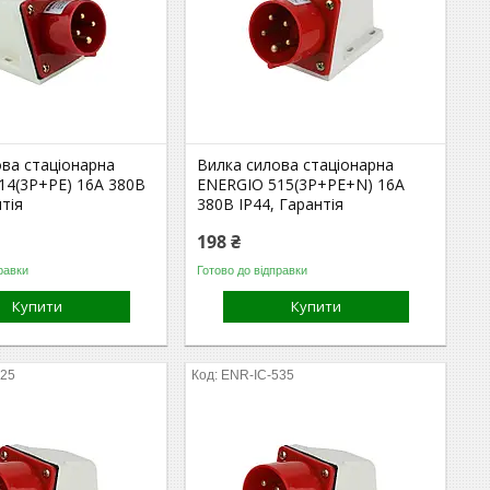
ова стаціонарна
Вилка силова стаціонарна
14(3P+PE) 16A 380В
ENERGIO 515(3P+PE+N) 16A
нтія
380В IP44, Гарантія
198 ₴
равки
Готово до відправки
Купити
Купити
525
ENR-IC-535