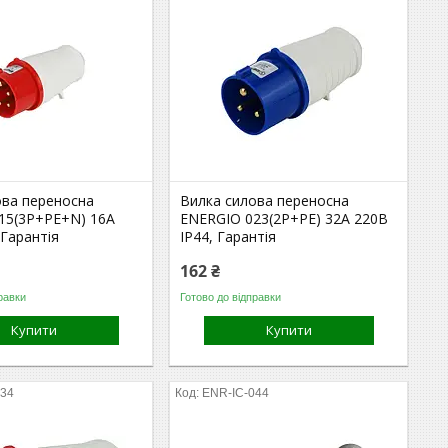
ова переносна
Вилка силова переносна
15(3P+PE+N) 16A
ENERGIO 023(2P+PE) 32A 220В
 Гарантія
IP44, Гарантія
162 ₴
равки
Готово до відправки
Купити
Купити
034
ENR-IC-044