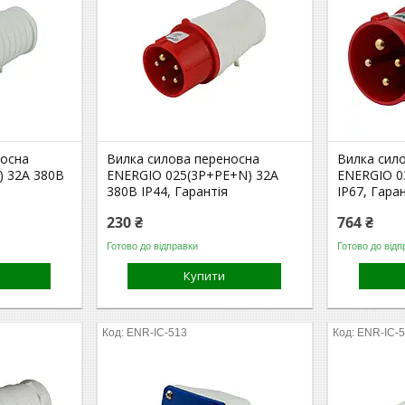
носна
Вилка силова переносна
Вилка сил
) 32A 380В
ENERGIO 025(3P+PE+N) 32A
ENERGIO 0
380В IP44, Гарантія
IP67, Гара
230 ₴
764 ₴
Готово до відправки
Готово до відп
Купити
ENR-IC-513
ENR-IC-