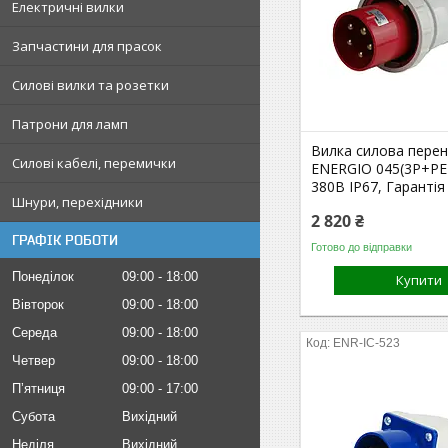
Електричні вилки
Запчастини для прасок
Силові вилки та розетки
Патрони для ламп
Вилка силова пере
Силові кабелі, перемички
ENERGIO 045(3P+PE
380В IP67, Гарантія
Шнури, перехідники
2 820 ₴
ГРАФІК РОБОТИ
Готово до відправки
Понеділок
09:00
18:00
Купити
Вівторок
09:00
18:00
Середа
09:00
18:00
ENR-IC-523
Четвер
09:00
18:00
Пʼятниця
09:00
17:00
Субота
Вихідний
Неділя
Вихідний