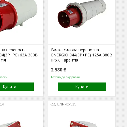
ова переносна
Вилка силова переносна
34(3P+PE) 63A 380В
ENERGIO 044(3P+PE) 125A 380В
нтія
IP67, Гарантія
2 580 ₴
равки
Готово до відправки
Купити
Купити
514
ENR-IC-515