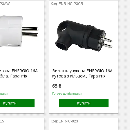
-P3AW
ENR-HC-P3CR
утова ENERGIO 16А
Вилка каучукова ENERGIO 16А
біла, Гарантія
кутова з кільцем., Гарантія
65 ₴
равки
Готово до відправки
Купити
Купити
015
ENR-IC-023