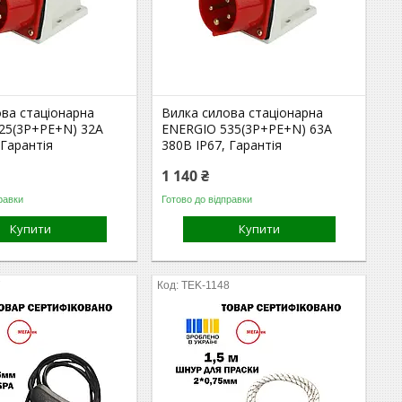
ова стаціонарна
Вилка силова стаціонарна
25(3P+PE+N) 32A
ENERGIO 535(3P+PE+N) 63A
 Гарантія
380В IP67, Гарантія
1 140 ₴
равки
Готово до відправки
Купити
Купити
7
TEK-1148