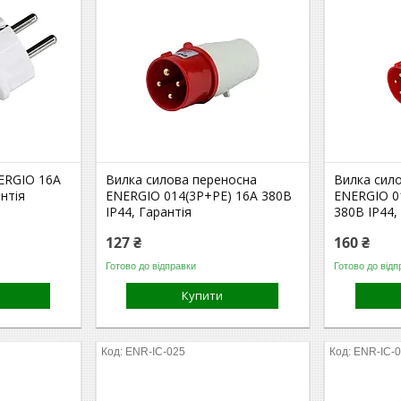
ERGIO 16А
Вилка силова переносна
Вилка сил
антія
ENERGIO 014(3P+PE) 16A 380В
ENERGIO 0
IP44, Гарантія
380В IP44,
127 ₴
160 ₴
Готово до відправки
Готово до відп
Купити
ENR-IC-025
ENR-IC-