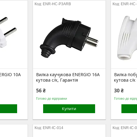
ENR-HC-P3ARB
ENR-HC
ERGIO 10А
Вилка каучукова ENERGIO 16А
Вилка поб
кутова с/к, Гарантія
кутова с/к 
56 ₴
30 ₴
Готово до відправки
Готово до відп
Купити
ENR-IC-014
ENR-IC-