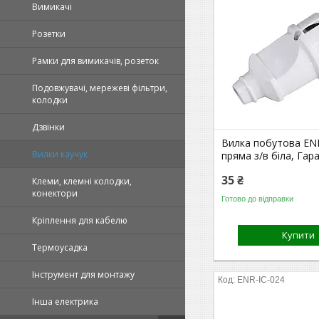
Вимикачі
Розетки
Рамки для вимикачів, розеток
Подовжувачі, мережеві фільтри,
колодки
Дзвінки
Вилка побутова EN
Вилки каучук
пряма з/в біла, Гар
35 ₴
Клеми, клемні колодки,
конектори
Готово до відправки
Кріплення для кабелю
Купити
Термоусадка
Інструмент для монтажу
ENR-IC-024
Інша електрика