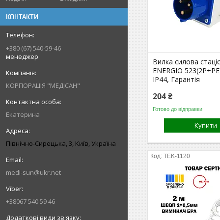
КОНТАКТИ
+380 (67) 540-59-46
менеджер
Вилка силова стаці
ENERGIO 523(2P+PE
IP44, Гарантія
КОРПОРАЦІЯ "МЕДІСАН"
204 ₴
Готово до відправки
Екатерина
Купити
Північно-Сирецька, 3, Київ, Україна
TEK-1120
medi-sun@ukr.net
+38067 540 59 46