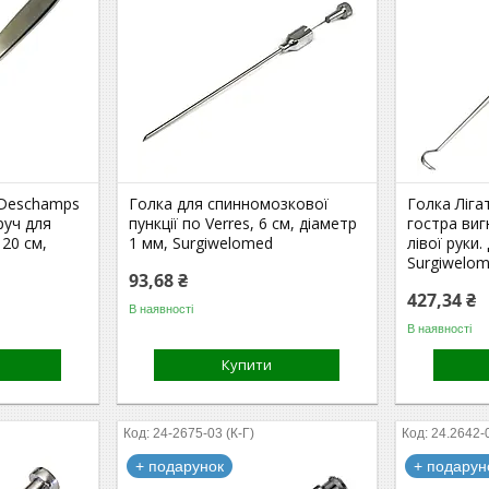
 Deschamps
Голка для спинномозкової
Голка Ліг
руч для
пункції по Verres, 6 см, діаметр
гостра виг
 20 см,
1 мм, Surgiwelomed
лівої руки
Surgiwelo
93,68 ₴
427,34 ₴
В наявності
В наявності
Купити
24-2675-03 (К-Г)
24.2642-
+ подарунок
+ подарун