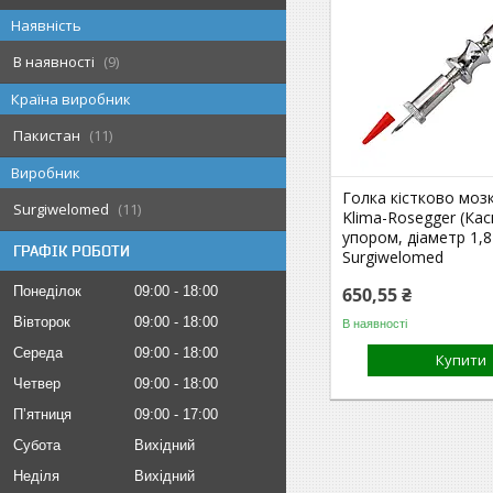
Наявність
В наявності
9
Країна виробник
Пакистан
11
Виробник
Голка кістково моз
Surgiwelomed
11
Klima-Rosegger (Кас
упором, діаметр 1,8
ГРАФІК РОБОТИ
Surgiwelomed
Понеділок
09:00
18:00
650,55 ₴
Вівторок
09:00
18:00
В наявності
Середа
09:00
18:00
Купити
Четвер
09:00
18:00
Пʼятниця
09:00
17:00
Субота
Вихідний
Неділя
Вихідний