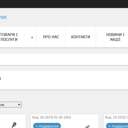
net
ТОВАРИ І
НОВИНИ І
ПРО НАС
КОНТАКТИ
ПОСЛУГИ
АКЦІЇ
и
26.2679-01 (И-160)
23-2532-
+ подарунок
+ подарун