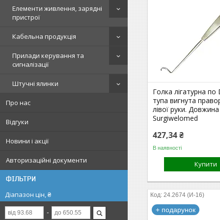
Елементи живлення, зарядні
пристрої
Кабельна продукція
Прилади керування та
сигналізації
Штучні ялинки
Голка лігатурна по
тупа вигнута право
Про нас
лівої руки. Довжина
Surgiwelomed
Відгуки
427,34 ₴
Новини і акції
В наявності
Авторизаційні документи
Купити
ФІЛЬТРИ
Діапазон цін, ₴
24.2674 (И-16)
+ подарунок