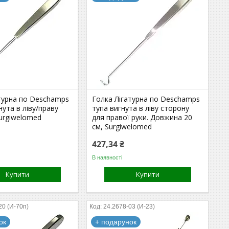
атурна по Deschamps
Голка Лігатурна по Deschamps
нута в ліву/праву
тупа вигнута в ліву сторону
urgiwelomed
для правої руки. Довжина 20
см, Surgiwelomed
427,34 ₴
В наявності
Купити
Купити
20 (И-70п)
24.2678-03 (И-23)
ок
+ подарунок