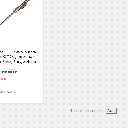
взяття крові з вени
 ДЮФО, довжина 4
р 2 мм, Surgiwelomed
очнюйте
ості
540-59-46