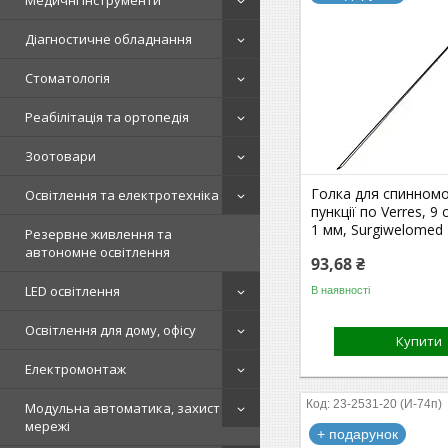
Медичні інструменти
Діагностичне обладнання
Стоматологія
Реабілітація та ортопедія
Зоотовари
Голка для спинном
Освітлення та електротехніка
пункції по Verres, 9
1 мм, Surgiwelomed
Резервне живлення та
автономне освітлення
93,68 ₴
LED освітлення
В наявності
Освітлення для дому, офісу
Купити
Електромонтаж
23-2531-20 (И-74п)
Модульна автоматика, захист
мережі
+ подарунок