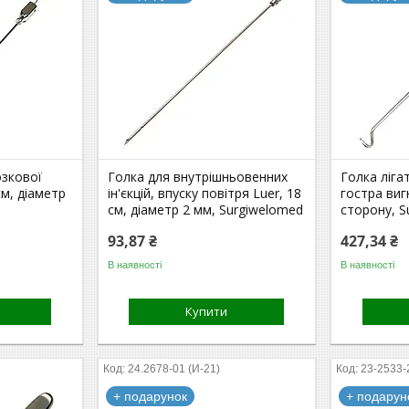
озкової
Голка для внутрішньовенних
Голка ліг
 см, діаметр
ін'єкцій, впуску повітря Luer, 18
гостра виг
см, діаметр 2 мм, Surgiwelomed
сторону, S
93,87 ₴
427,34 ₴
В наявності
В наявності
Купити
24.2678-01 (И-21)
23-2533-
+ подарунок
+ подарун