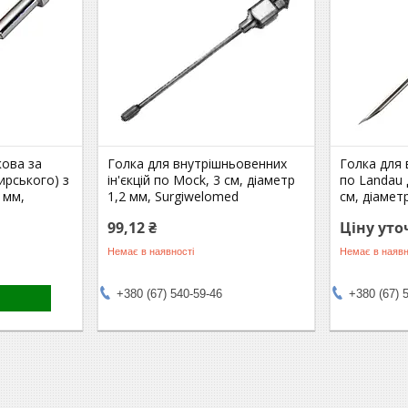
кова за
Голка для внутрішньовенних
Голка для 
ирського) з
ін'єкцій по Mock, 3 см, діаметр
по Landau
 мм,
1,2 мм, Surgiwelomed
см, діамет
99,12 ₴
Ціну ут
Немає в наявності
Немає в наявн
+380 (67) 540-59-46
+380 (67) 