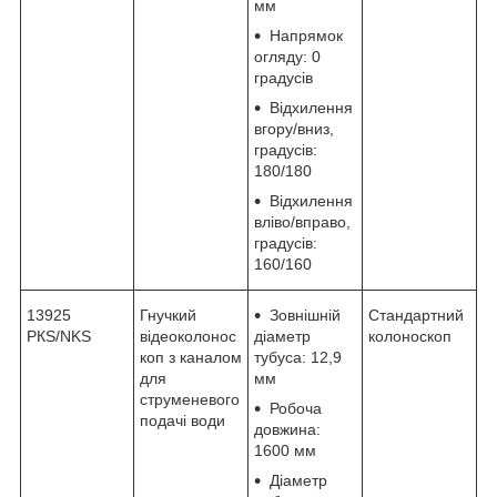
мм
Напрямок
огляду: 0
градусів
Відхилення
вгору/вниз,
градусів:
180/180
Відхилення
вліво/вправо,
градусів:
160/160
13925
Гнучкий
Зовнішній
Стандартний
РКЅ/NKS
відеоколонос
діаметр
колоноскоп
коп з каналом
тубуса: 12,9
для
мм
струменевого
Робоча
подачі води
довжина:
1600 мм
Діаметр