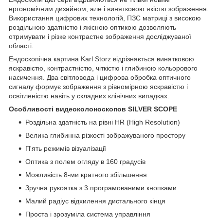
ергономічним дизайном, але і винятковою якістю зображення.
Використання цифрових технологій, ПЗС матриці з високою
роздільною здатністю і якісною оптикою дозволяють
отримувати і різке контрастне зображення досліджуваної
області.
Ендоскопічна картина Karl Storz відрізняється винятковою
яскравістю, контрастністю, чіткістю і глибиною кольорового
насичення. Два світловода і цифрова обробка оптичного
сигналу формує зображення з рівномірною яскравістю і
освітленістю навіть у складних клінічних випадках.
Особливості видеоколоноскопов SILVER SCOPE
Роздільна здатність на рівні HR (High Resolution)
Велика глибинна різкості зображуваного простору
П'ять режимів візуалізації
Оптика з полем огляду в 160 градусів
Можливість 8-ми кратного збільшення
Зручна рукоятка з 3 програмованими кнопками
Малий радіус відхилення дистального кінця
Проста і зрозуміла система управління