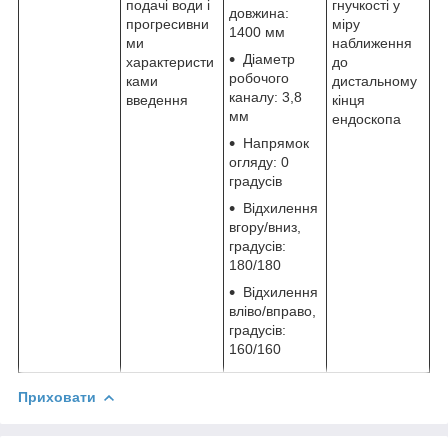
подачі води і
гнучкості у
довжина:
прогресивни
міру
1400 мм
ми
наближення
Діаметр
характеристи
до
робочого
ками
дистальному
каналу: 3,8
введення
кінця
мм
ендоскопа
Напрямок
огляду: 0
градусів
Відхилення
вгору/вниз,
градусів:
180/180
Відхилення
вліво/вправо,
градусів:
160/160
Приховати