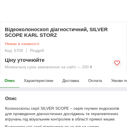
Відеоколоноскоп діагностичний, SILVER
SCOPE KARL STORZ
Немає в наявності
Код: 5709
Роздріб
Ціну уточнюйте
Мінімальна сума замовлення на сайті — 200 ₴
Опис
Характеристики
Доставка
Оплата
Умови п
Опис
Колоноскопы серії SILVER SCOPE – серія гнучких ендоскопів
для проведення діагностичних досліджень та терапевтичних
втручань під візуальним контролем в області прямої кишки.
Ендоскопи цієї серії відрізняються не тільки новим