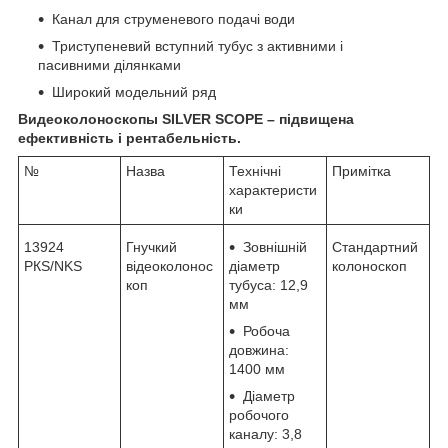
Канал для струменевого подачі води
Триступеневий вступний тубус з активними і
пасивними ділянками
Широкий модельний ряд
Видеоколоноскопы SILVER SCOPE – підвищена
ефективність і рентабельність.
№
Назва
Технічні
Примітка
характеристи
ки
13924
Гнучкий
Зовнішній
Стандартний
РКЅ/NKS
відеоколонос
діаметр
колоноскоп
коп
тубуса: 12,9
мм
Робоча
довжина:
1400 мм
Діаметр
робочого
каналу: 3,8