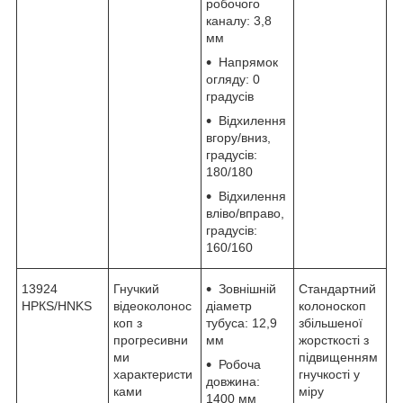
робочого
каналу: 3,8
мм
Напрямок
огляду: 0
градусів
Відхилення
вгору/вниз,
градусів:
180/180
Відхилення
вліво/вправо,
градусів:
160/160
13924
Гнучкий
Зовнішній
Стандартний
НРКЅ/HNKS
відеоколонос
діаметр
колоноскоп
коп з
тубуса: 12,9
збільшеної
прогресивни
мм
жорсткості з
ми
підвищенням
Робоча
характеристи
гнучкості у
довжина:
ками
міру
1400 мм