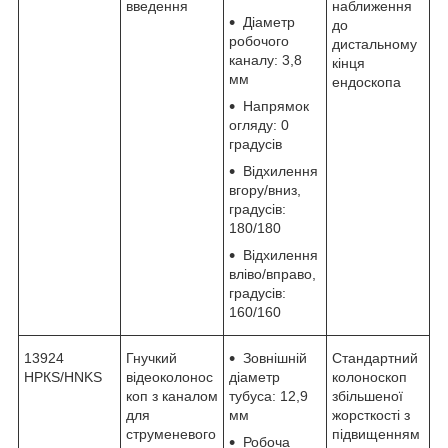
введення
наближення
Діаметр
до
робочого
дистальному
каналу: 3,8
кінця
мм
ендоскопа
Напрямок
огляду: 0
градусів
Відхилення
вгору/вниз,
градусів:
180/180
Відхилення
вліво/вправо,
градусів:
160/160
13924
Гнучкий
Зовнішній
Стандартний
НРКЅ/HNKS
відеоколонос
діаметр
колоноскоп
коп з каналом
тубуса: 12,9
збільшеної
для
мм
жорсткості з
струменевого
підвищенням
Робоча