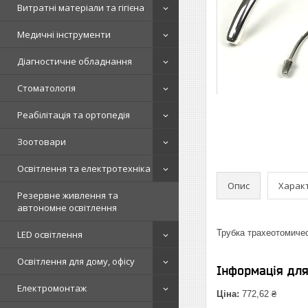
Витратні матеріали та гігієна
Медичні інструменти
Діагностичне обладнання
Стоматологія
Реабілітація та ортопедія
Зоотовари
Освітлення та електротехніка
Опис
Харак
Резервне живлення та
автономне освітлення
Трубка трахеотомичес
LED освітлення
Освітлення для дому, офісу
Інформація дл
Електромонтаж
Ціна:
772,62 ₴