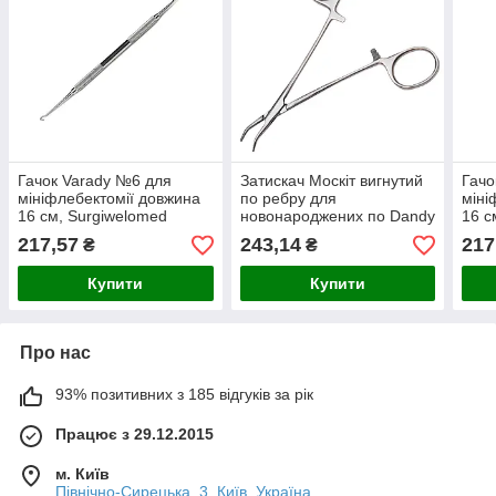
Гачок Varady №6 для
Затискач Москіт вигнутий
Гачо
мініфлебектомії довжина
по ребру для
міні
16 см, Surgiwelomed
новонароджених по Dandy
16 с
Crile, 12,5 см, робоча
217,57
243,14
217
₴
₴
частина 20 мм,
Surgiwelomed
Купити
Купити
Про нас
93% позитивних з 185 відгуків за рік
Працює з 29.12.2015
м. Київ
Північно-Сирецька, 3, Київ, Україна