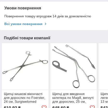
Умови повернення
Повернення товару впродовж 14 днів за домовленістю
Всі умови повернення
Подібні товари компанії
Щипці кишкові вікончасті
Щипці для введення
Щипц
для дорослих по Foerster,
катетера по Magill, вигнуті
леге
24 см, Surgiwelomed
для дорослих, 25 см,
13 м
Surgiwelomed
610,92
648,60
542
₴
₴