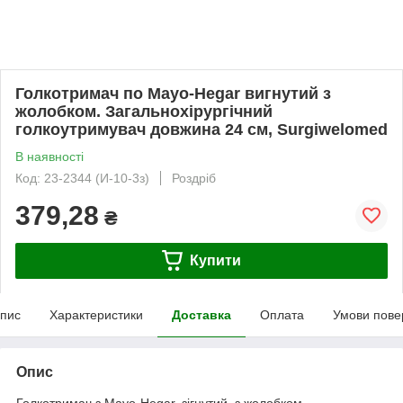
Голкотримач по Mayo-Hegar вигнутий з
жолобком. Загальнохірургічний
голкоутримувач довжина 24 см, Surgiwelomed
В наявності
Код: 23-2344 (И-10-3з)
Роздріб
379,28
₴
Купити
пис
Характеристики
Доставка
Оплата
Умови пове
Опис
Голкотримач з Mayo-Hegar, зігнутий, з жолобком