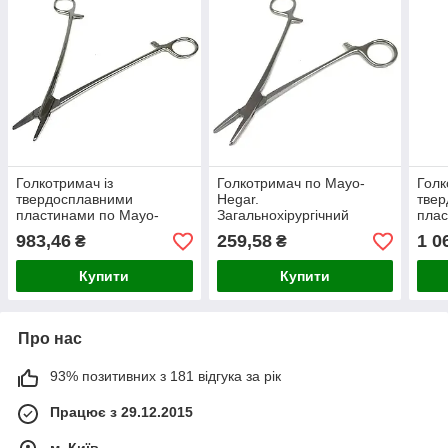
Голкотримач із
Голкотримач по Mayo-
Голк
твердосплавними
Hegar.
тве
пластинами по Mayo-
Загальнохірургічний
плас
Hegar. Довжина 20 см,
голкотримач, довжина 16
Hega
983,46
259,58
1 0
₴
₴
Surgiwelomed
см, Surgiwelomed
Surg
Купити
Купити
Про нас
93% позитивних з 181 відгука за рік
Працює з 29.12.2015