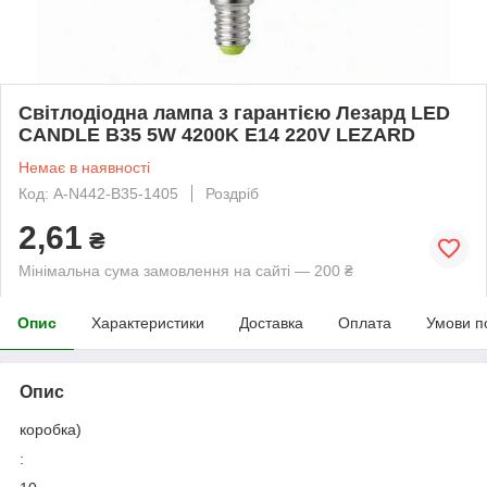
Світлодіодна лампа з гарантією Лезард LED
CANDLE B35 5W 4200K E14 220V LEZARD
Немає в наявності
Код: A-N442-B35-1405
Роздріб
2,61
₴
Мінімальна сума замовлення на сайті — 200 ₴
Опис
Характеристики
Доставка
Оплата
Умови п
Опис
коробка)
: