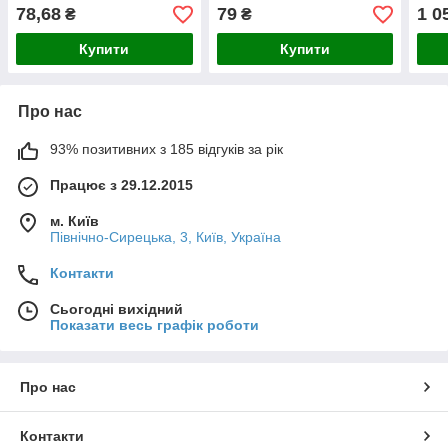
Якість
Армс
78,68
79
1 0
₴
₴
(595
4200
Купити
Купити
Про нас
93% позитивних з 185 відгуків за рік
Працює з 29.12.2015
м. Київ
Північно-Сирецька, 3, Київ, Україна
Контакти
Сьогодні вихідний
Показати весь графік роботи
Про нас
Контакти