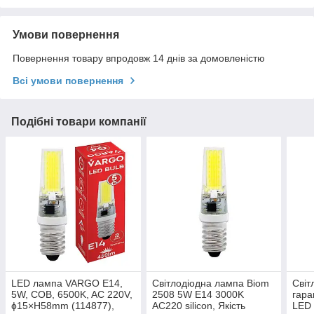
Умови повернення
Повернення товару впродовж 14 днів за домовленістю
Всі умови повернення
Подібні товари компанії
LED лампа VARGO E14,
Світлодіодна лампа Biom
Світ
5W, COB, 6500K, AC 220V,
2508 5W E14 3000K
гара
ɸ15×H58mm (114877),
AC220 silicon, Якість
LED 