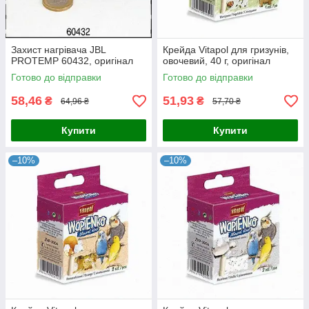
Захист нагрівача JBL
Крейда Vitapol для гризунів,
PROTEMP 60432, оригінал
овочевий, 40 г, оригінал
Готово до відправки
Готово до відправки
58,46
51,93
₴
₴
64,96 ₴
57,70 ₴
Купити
Купити
–10%
–10%