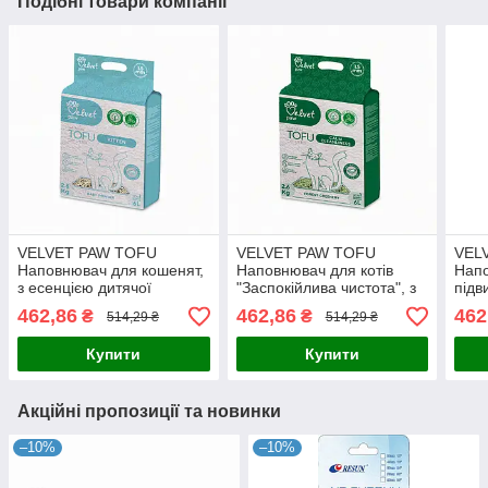
Подібні товари компанії
VELVET PAW TOFU
VELVET PAW TOFU
VEL
Наповнювач для кошенят,
Наповнювач для котів
Напо
з есенцією дитячої
"Заспокійлива чистота", з
підв
присипки, гранули 1.5 мм,
есенцією весняних квітів,
екст
462,86
462,86
462
₴
₴
514,29 ₴
514,29 ₴
6 л/2,6 кг, Оригінал
гранули 1.5 мм, 6 л/2,6 кг,
гран
Оригінал
Ориг
Купити
Купити
Акційні пропозиції та новинки
–10%
–10%