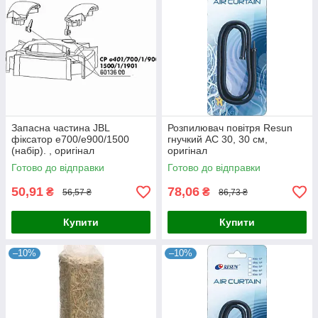
Запасна частина JBL
Розпилювач повітря Resun
фіксатор е700/е900/1500
гнучкий AC 30, 30 см,
(набір). , оригінал
оригінал
Готово до відправки
Готово до відправки
50,91
78,06
₴
₴
56,57 ₴
86,73 ₴
Купити
Купити
–10%
–10%