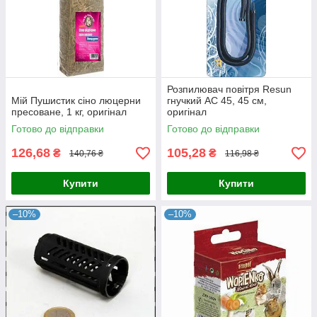
Розпилювач повітря Resun
Мій Пушистик сіно люцерни
гнучкий AC 45, 45 см,
пресоване, 1 кг, оригінал
оригінал
Готово до відправки
Готово до відправки
126,68
105,28
₴
₴
140,76 ₴
116,98 ₴
Купити
Купити
–10%
–10%