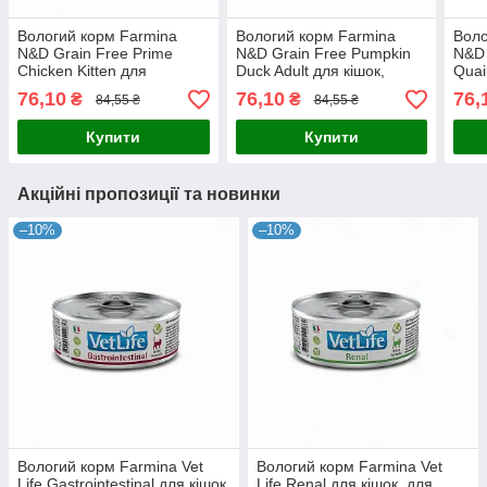
Вологий корм Farmina
Вологий корм Farmina
Воло
N&D Grain Free Prime
N&D Grain Free Pumpkin
N&D 
Chicken Kitten для
Duck Adult для кішок,
Quai
кошенят, беззерновий, з
беззерновий, з гарбузом
безз
76,10
76,10
76,
₴
₴
84,55 ₴
84,55 ₴
куркою та гранатом, 70 г,
та качкою, 70 г, оригінал
пере
оригінал
Купити
Купити
Акційні пропозиції та новинки
–10%
–10%
Вологий корм Farmina Vet
Вологий корм Farmina Vet
Life Gastrointestinal для кішок,
Life Renal для кішок, для