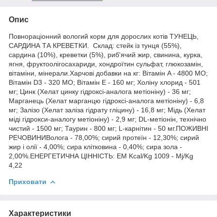
Опис
Повнораціонний вологий корм для дорослих котів ТУНЕЦЬ,
САРДИНА ТА КРЕВЕТКИ. Склад: стейк із тунця (55%),
сардина (10%), креветки (5%), риб'ячий жир, свинина, курка,
ягня, фруктоолiгосахариди, хондроїтин сульфат, глюкозамін,
вітаміни, мінерали.Харчові добавки на кг: Вітамін A - 4800 МО;
Вітамін D3 - 320 МО; Вітамін E - 160 мг; Холіну хлорид - 501
мг; Цинк (Хелат цинку гідроксі-аналога метіоніну) - 36 мг;
Марганець (Хелат марганцю гідроксі-аналога метіоніну) - 6,8
мг; Залізо (Хелат заліза гідрату гліцину) - 16,8 мг; Мідь (Хелат
міді гідрокси-аналогу метіоніну) - 2,9 мг; DL-метіонін, технічно
чистий - 1500 мг; Таурин - 800 мг; L-карнітин - 50 мг.ПОЖИВНІ
РЕЧОВИНИВолога - 78,00%; сирий протеїн - 12,30%; сирий
жир і олії - 4,00%; сира клітковина - 0,40%; сира зола -
2,00%.ЕНЕРГЕТИЧНА ЦІННІСТЬ: EM Kcal/Kg 1009 - Mj/Kg
4,22
Приховати
Характеристики