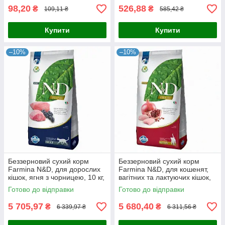
98,20
526,88
₴
₴
109,11 ₴
585,42 ₴
Купити
Купити
–10%
–10%
Беззерновий сухий корм
Беззерновий сухий корм
Farmina N&D, для дорослих
Farmina N&D, для кошенят,
кішок, ягня з чорницею, 10 кг,
вагітних та лактуючих кішок,
оригінал
курка з гранатом, 10 кг ,
Готово до відправки
Готово до відправки
оригінал
5 705,97
5 680,40
₴
₴
6 339,97 ₴
6 311,56 ₴