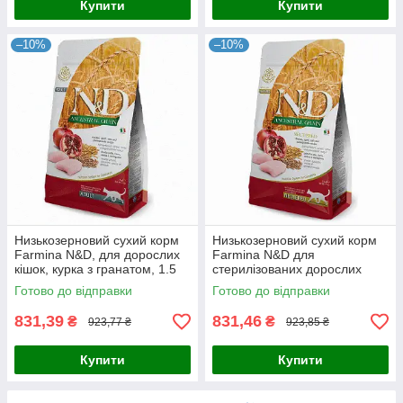
Купити
Купити
–10%
–10%
Низькозерновий сухий корм
Низькозерновий сухий корм
Farmina N&D, для дорослих
Farmina N&D для
кішок, курка з гранатом, 1.5
стерилізованих дорослих
кг, оригінал
кішок, курка з гранатом, 1.5 кг
Готово до відправки
Готово до відправки
, оригінал
831,39
831,46
₴
₴
923,77 ₴
923,85 ₴
Купити
Купити