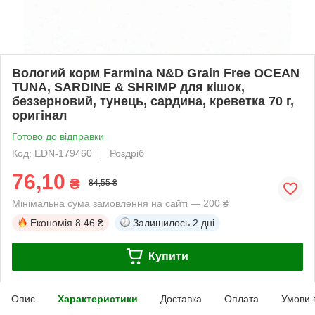
Вологий корм Farmina N&D Grain Free OCEAN
TUNA, SARDINE & SHRIMP для кішок,
беззерновий, тунець, сардина, креветка 70 г,
оригінал
Готово до відправки
Код: EDN-179460
Роздріб
76,10
₴
84,55 ₴
Мінімальна сума замовлення на сайті — 200 ₴
Економія
8.46 ₴
Залишилось
2 дні
Купити
Опис
Характеристики
Доставка
Оплата
Умови 