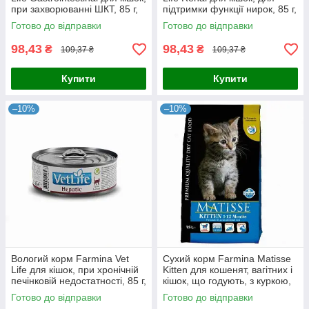
при захворюванні ШКТ, 85 г,
підтримки функції нирок, 85 г,
оригінал
оригінал
Готово до відправки
Готово до відправки
98,43
98,43
₴
₴
109,37 ₴
109,37 ₴
Купити
Купити
–10%
–10%
Вологий корм Farmina Vet
Сухий корм Farmina Matisse
Life для кішок, при хронічній
Kitten для кошенят, вагітних і
печінковій недостатності, 85 г,
кішок, що годують, з куркою,
оригінал
1.5 кг , оригінал
Готово до відправки
Готово до відправки