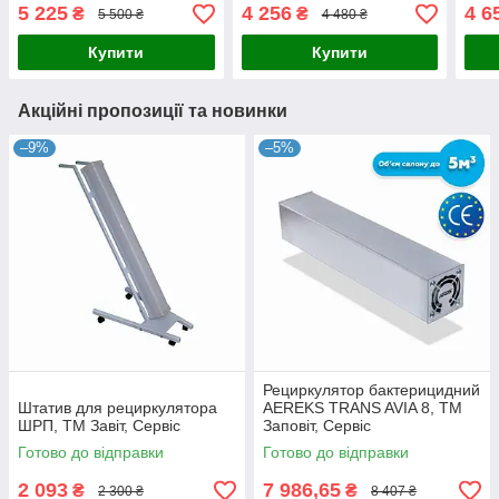
5 225
4 256
4 6
₴
₴
5 500 ₴
4 480 ₴
Купити
Купити
Акційні пропозиції та новинки
–9%
–5%
Рециркулятор бактерицидний
Штатив для рециркулятора
AEREKS TRANS AVIA 8, ТМ
ШРП, ТМ Завіт, Сервіс
Заповіт, Сервіс
Готово до відправки
Готово до відправки
2 093
7 986,65
₴
₴
2 300 ₴
8 407 ₴