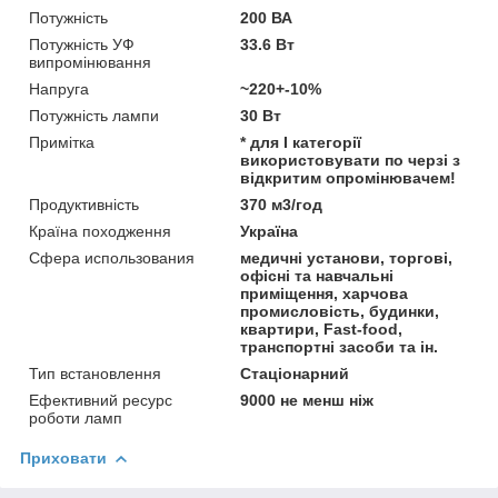
Потужність
200 ВА
Потужність УФ
33.6 Вт
випромінювання
Напруга
~220+-10%
Потужність лампи
30 Вт
Примітка
* для I категорії
використовувати по черзі з
відкритим опромінювачем!
Продуктивність
370 м3/год
Країна походження
Україна
Сфера использования
медичні установи, торгові,
офісні та навчальні
приміщення, харчова
промисловість, будинки,
квартири, Fast-food,
транспортні засоби та ін.
Тип встановлення
Стаціонарний
Ефективний ресурс
9000 не менш ніж
роботи ламп
Приховати