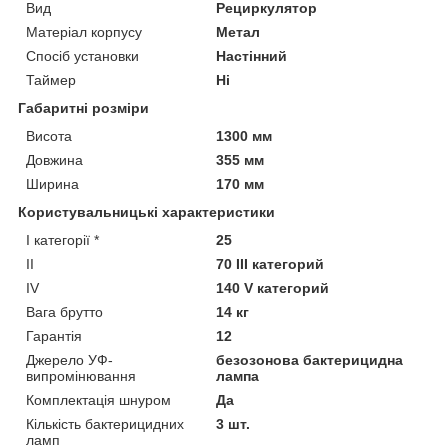
Вид
Рециркулятор
Матеріал корпусу
Метал
Спосіб установки
Настінний
Таймер
Ні
Габаритні розміри
Висота
1300 мм
Довжина
355 мм
Ширина
170 мм
Користувальницькі характеристики
I категорії *
25
II
70 III категорий
IV
140 V категорий
Вага брутто
14 кг
Гарантія
12
Джерело УФ-
безозонова бактерицидна
випромінювання
лампа
Комплектація шнуром
Да
Кількість бактерицидних
3 шт.
ламп