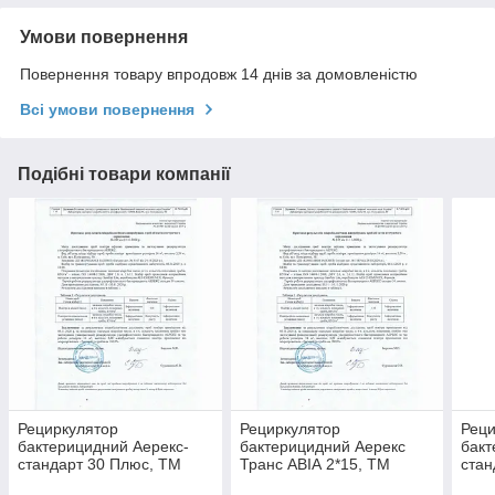
Умови повернення
Повернення товару впродовж 14 днів за домовленістю
Всі умови повернення
Подібні товари компанії
Рециркулятор
Рециркулятор
Реци
бактерицидний Аерекс-
бактерицидний Аерекс
бакт
стандарт 30 Плюс, ТМ
Транс АВІА 2*15, ТМ
стан
Заповіт, Сервіс
Заповіт, Сервіс
Запо