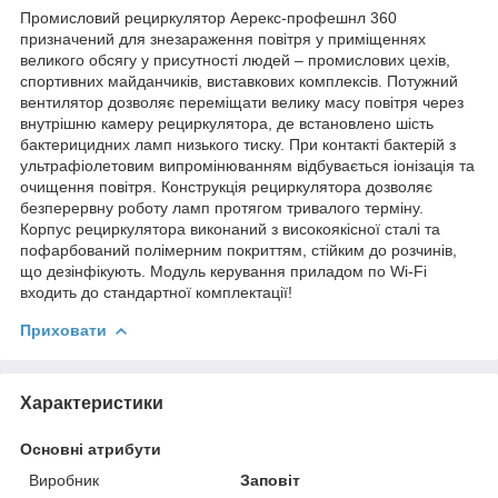
Промисловий рециркулятор Аерекс-профешнл 360
призначений для знезараження повітря у приміщеннях
великого обсягу у присутності людей – промислових цехів,
спортивних майданчиків, виставкових комплексів. Потужний
вентилятор дозволяє переміщати велику масу повітря через
внутрішню камеру рециркулятора, де встановлено шість
бактерицидних ламп низького тиску. При контакті бактерій з
ультрафіолетовим випромінюванням відбувається іонізація та
очищення повітря. Конструкція рециркулятора дозволяє
безперервну роботу ламп протягом тривалого терміну.
Корпус рециркулятора виконаний з високоякісної сталі та
пофарбований полімерним покриттям, стійким до розчинів,
що дезінфікують. Модуль керування приладом по Wi-Fi
входить до стандартної комплектації!
Приховати
Характеристики
Основні атрибути
Виробник
Заповіт