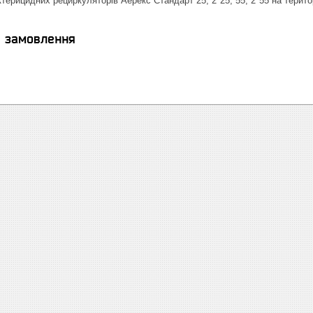
терицидних рециркуляторів Аерекс Стандарт 25, 2*25, 55, 2*55 на тер
я замовлення