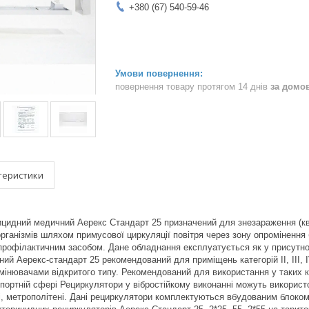
+380 (67) 540-59-46
повернення товару протягом 14 днів
за домо
теристики
цидний медичний Аерекс Стандарт 25 призначений для знезараження (квар
оорганізмів шляхом примусової циркуляції повітря через зону опроміненн
профілактичним засобом. Дане обладнання експлуатується як у присутност
й Аерекс-стандарт 25 рекомендований для приміщень категорій II, III, IV
інювачами відкритого типу. Рекомендований для використання у таких 
портній сфері Рециркулятори у вібростійкому виконанні можуть використ
, метрополітені. Дані рециркулятори комплектуються вбудованим блоком