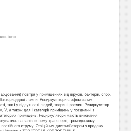
вленістю
цювання) повітря у приміщеннях від вірусів, бактерій, спор,
я бактерицидної лампи. Рециркулятори є ефективним
і, так і у відсутності людей, тварин і рослин. Рециркулятор
, V, а також для I категорії приміщень у поєднанні з
категоріях приміщень: Рециркулятори мають виконання:
овуватись на залізничному транспорті, громадському
 постійного струму. Офіційним дистриб'ютором з продажу