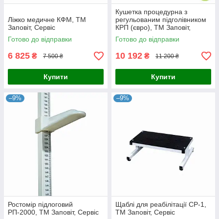
Кушетка процедурна з
Ліжко медичне КФМ, ТМ
регульованим підголівником
Заповіт, Сервіс
КРП (євро), ТМ Заповіт,
Сервіс
Готово до відправки
Готово до відправки
6 825
10 192
₴
₴
7 500 ₴
11 200 ₴
Купити
Купити
–9%
–9%
Ростомір підлоговий
Щаблі для реабілітації СР-1,
РП-2000, ТМ Заповіт, Сервіс
ТМ Заповіт, Сервіс