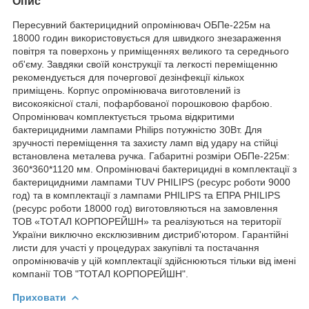
Опис
Пересувний бактерицидний опромінювач ОБПе-225м на
18000 годин використовується для швидкого знезараження
повітря та поверхонь у приміщеннях великого та середнього
об'єму. Завдяки своїй конструкції та легкості переміщенню
рекомендується для почергової дезінфекції кількох
приміщень. Корпус опромінювача виготовлений із
високоякісної сталі, пофарбованої порошковою фарбою.
Опромінювач комплектується трьома відкритими
бактерицидними лампами Philips потужністю 30Вт. Для
зручності переміщення та захисту ламп від удару на стійці
встановлена металева ручка. Габаритні розміри ОБПе-225м:
360*360*1120 мм. Опромінювачі бактерицидні в комплектації з
бактерицидними лампами TUV PHILIPS (ресурс роботи 9000
год) та в комплектації з лампами PHILIPS та ЕПРА PHILIPS
(ресурс роботи 18000 год) виготовляються на замовлення
ТОВ «ТОТАЛ КОРПОРЕЙШН» та реалізуються на території
України виключно ексклюзивним дистриб'ютором. Гарантійні
листи для участі у процедурах закупівлі та постачання
опромінювачів у цій комплектації здійснюються тільки від імені
компанії ТОВ "ТОТАЛ КОРПОРЕЙШН".
Приховати