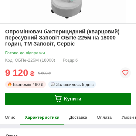
Опромінювач бактерицидний (кварцовий)
пересувний Заповіт ОБПе-225м на 18000
годин, ТМ Заповіт, Сервіс
Готово до відправки
Код: ОБПе-225М (18000)
Роздріб
9 120
₴
9 600 ₴
Економія
480 ₴
Залишилось
5 днів
Купити
Опис
Характеристики
Доставка
Оплата
Умови 