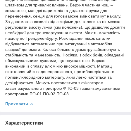
штативом для тривалих вливань. Верхня частина нош –
знімається, має дві пари коліс та додаткові ручки для
перенесення, секція для голови може змінювати кут нахилу.
За допомогою важелів під секціями для голови та ніг можна
регулювати висоту ліжка (сім положень), що дозволяє досягти
необхідної для транспортування висоти. Мають можливість
нахилу по Тренделенбургу. Розкладання ніжок каталки
відбувається автоматично при витягуванні з автомобіля
швидкої допомоги. Колеса більшого діаметру забезпечують
стабільність та маневреність. Носілки, з обох боків, обладнані
обмежувальними дужками, що опускаються. Каркас
виконаний із сплаву алюмінію високої міцності. Матрац
виготовлений із водонепроникного, протибактеріального
полівінілхлоридного матеріалу, який легко чиститься та
дезінфікується. Можуть поставлятися з фіксатором
завантажувального пристрою ФПО-03 і завантажувальними
пристроями ПО-01 ПО-02 ПО-03.
Приховати
Характеристики