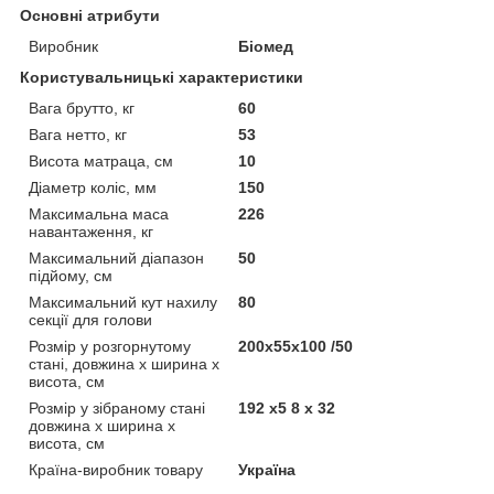
Основні атрибути
Виробник
Біомед
Користувальницькі характеристики
Вага брутто, кг
60
Вага нетто, кг
53
Висота матраца, см
10
Діаметр коліс, мм
150
Максимальна маса
226
навантаження, кг
Максимальний діапазон
50
підйому, см
Максимальний кут нахилу
80
секції для голови
Розмір у розгорнутому
200x55x100 /50
стані, довжина х ширина х
висота, см
Розмір у зібраному стані
192 x5 8 x 32
довжина х ширина х
висота, см
Країна-виробник товару
Україна