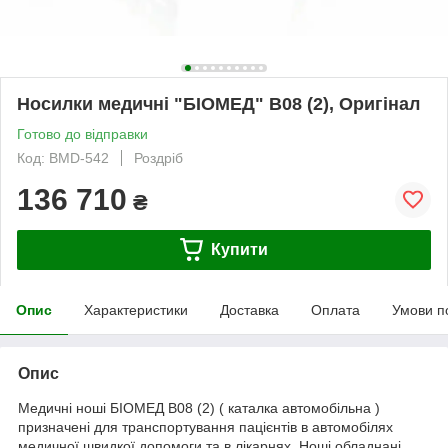
Носилки медичні "БІОМЕД" B08 (2), Оригінал
Готово до відправки
Код: BMD-542
Роздріб
136 710
₴
Купити
Опис
Характеристики
Доставка
Оплата
Умови п
Опис
Медичні ноші БІОМЕД В08 (2) ( каталка автомобільна )
призначені для транспортування пацієнтів в автомобілях
медичної швидкої допомоги та в лікарнях. Ноші обладнані