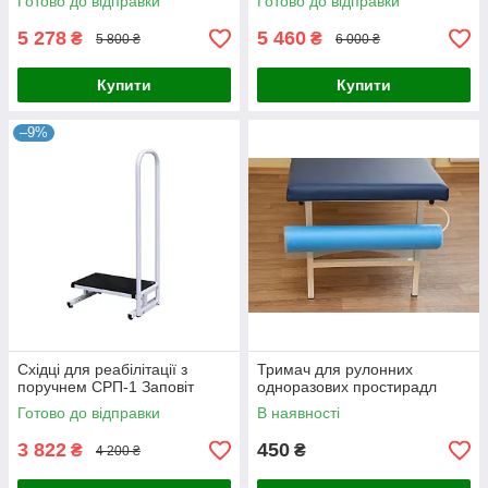
Готово до відправки
Готово до відправки
5 278
5 460
₴
₴
5 800 ₴
6 000 ₴
Купити
Купити
–9%
Східці для реабілітації з
Тримач для рулонних
поручнем СРП-1 Заповіт
одноразових простирадл
Готово до відправки
В наявності
3 822
450
₴
₴
4 200 ₴