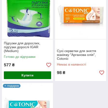
Підгузки для дорослих,
підгузки дорослі IGAR
(Medium)
Сухі серветки для зняття
макіяжу "Арганова олія",
Готово до відправки
Cotonic
577
Немає в наявності
₴
98
₴
Купити
+ подарок