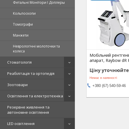
Фетальні Монітори І Доплеры
Кольпоскопи
Томографи
Манжети
Неврологічні молоточки та
колеса
Мобільний рентгені
апарат, Raybow dR 
Стоматологія
Ціну уточнюйте
Реабілітація та ортопедія
Немає в наявності
Зоотовари
+380 (67) 540-59-46
Освітлення та електротехніка
Резервне живлення та
автономне освітлення
LED освітлення