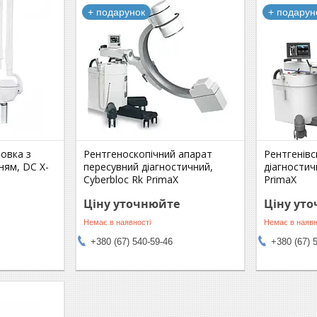
+ подарунок
+ подарун
новка з
Рентгеноскопічний апарат
Рентгенівс
ням, DC X-
пересувний діагностичний,
діагностич
Cyberbloc Rk PrimaX
PrimaX
Ціну уточнюйте
Ціну ут
Немає в наявності
Немає в наявн
+380 (67) 540-59-46
+380 (67) 