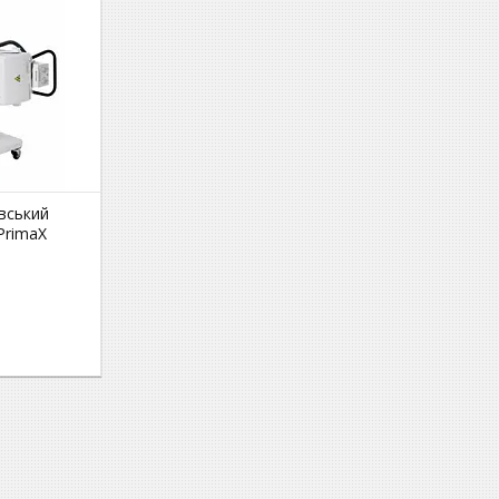
вський
PrimaX