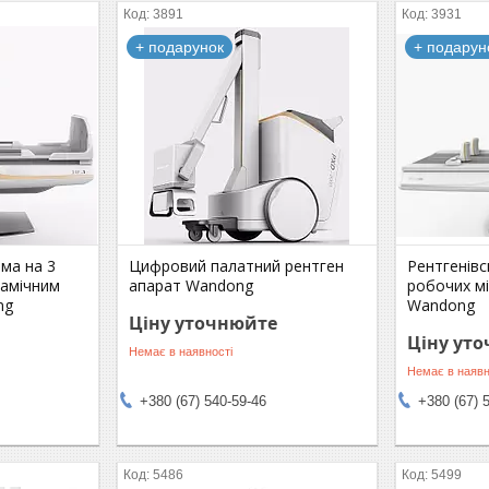
3891
3931
+ подарунок
+ подарун
ема на 3
Цифровий палатний рентген
Рентгенівс
намічним
апарат Wandong
робочих м
ng
Wandong
Ціну уточнюйте
Ціну ут
Немає в наявності
Немає в наявн
+380 (67) 540-59-46
+380 (67) 
5486
5499