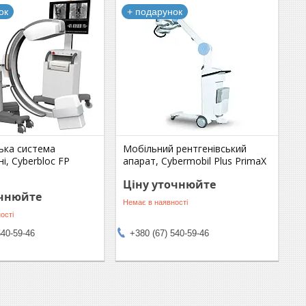
ок
+ подарунок
ька система
Мобільний рентгенівський
ні, Cyberbloc FP
апарат, Cybermobil Plus PrimaX
Ціну уточнюйте
очнюйте
Немає в наявності
ості
540-59-46
+380 (67) 540-59-46