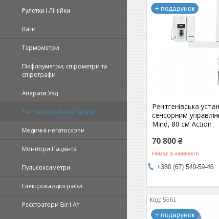
+ подарунок
Рулетки І Лінійки
Ваги
Термометри
Пікфлоуметри, спірометри та
спірографи
Апарати Узд
Рентгенівська уста
Рентгенологічні Апарати
сенсорним управлін
Mind, 80 см Action
Медичні негатоскопи
70 800 ₴
Монітори Пацієнта
Немає в наявності
Пульсоксиметри
+380 (67) 540-59-46
Електрокардіографи
5661
Реєстратори Екг І Ат
+ подарунок