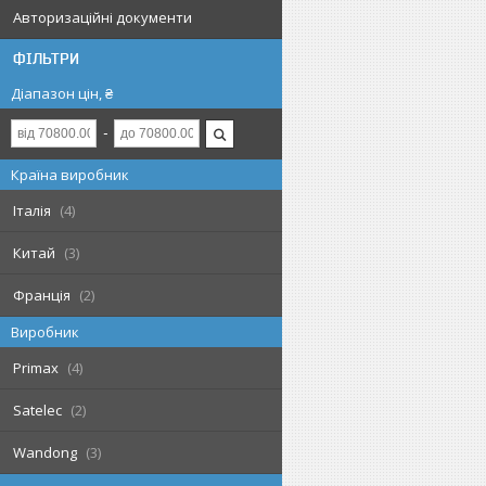
Авторизаційні документи
ФІЛЬТРИ
Діапазон цін, ₴
Країна виробник
Італія
4
Китай
3
Франція
2
Виробник
Primax
4
Satelec
2
Wandong
3