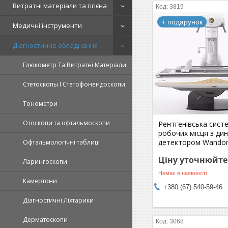
Витратні матеріали та гігієна
3819
+ подарунок
Медичні інструменти
Діагностичне обладнання
Глюкометр Та Витратні Матеріали
Стетоскопы І Стетофонендоскопи
Тонометри
Отоскопи та офтальмоскопи
Рентгенівська сист
робочих місця з ди
детектором Wando
Офтальмологічні таблиці
Ціну уточнюйте
Ларингоскопи
Немає в наявності
Камертони
+380 (67) 540-59-46
Діагностичні Ліхтарики
Дерматоскопи
3068