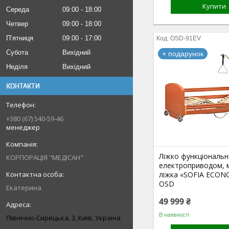
Купити
Середа
09:00
18:00
Четвер
09:00
18:00
Пʼятниця
09:00
17:00
OSD-91EV
Субота
Вихідний
+ подарунок
Неділя
Вихідний
КОНТАКТИ
+380 (67) 540-59-46
менеджер
Ліжко функціональн
КОРПОРАЦІЯ "МЕДІСАН"
електроприводом, 
ліжка «SOFIA ECON
OSD
Екатерина
49 999 ₴
В наявності
Північно-Сирецька, 3, Київ, Україна