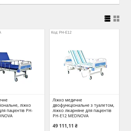
A
PH-E12
ичне
Ліжко медичне
іональне, ліжко
двофункціональне з туалетом,
для пацієнтів PH-
ліжко лікарняне для пацієнтів
DNOVA
PH-E12 MEDNOVA
49 111,11 ₴