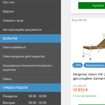
Про нас
Купити
Відгуки
Новини і акції
КФ-2М
Авторизаційні документи
ФІЛЬТРИ
Ліжка армійські
Ліжка медичні для пацієнтів
Акушерсько-гінекологічні крісла і
–9%
Залишилось 
кушетки
Медичне ліжко КФ
двосекційне Запові
Ліжка
13 200 ₴
ГРАФІК РОБОТИ
12 012 ₴
Готово до відправки
Понеділок
09:00
18:00
Вівторок
09:00
18:00