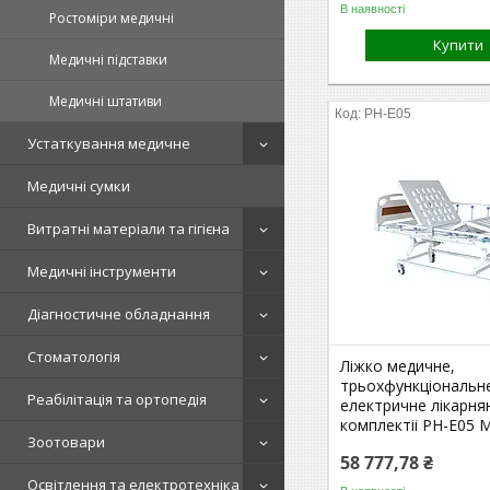
В наявності
Ростоміри медичні
Купити
Медичні підставки
Медичні штативи
PH-E05
Устаткування медичне
Медичні сумки
Витратні матеріали та гігієна
Медичні інструменти
Діагностичне обладнання
Стоматологія
Ліжко медичне,
трьохфункціональн
Реабілітація та ортопедія
електричне лікарня
комплектіі PH-E05
Зоотовари
58 777,78 ₴
Освітлення та електротехніка