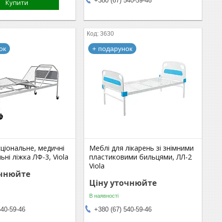
+380 (67) 540-59-46
Купити
3630
ок
+ подарунок
ціональне, медичні
Меблі для лікарень зі знімними
ьні ліжка ЛФ-3, Viola
пластиковими бильцями, ЛЛ-2
Viola
очнюйте
Ціну уточнюйте
В наявності
540-59-46
+380 (67) 540-59-46