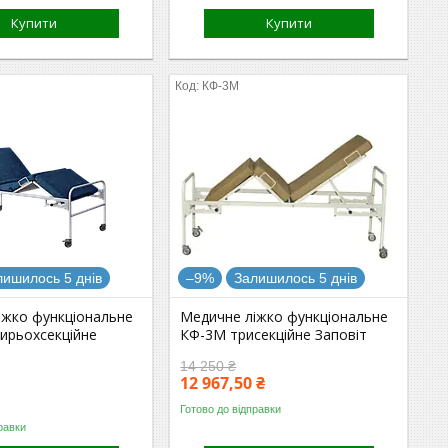
Купити
Купити
КФ-3М
лишилось 5 днів
–9%
Залишилось 5 днів
іжко функціональне
Медичне ліжко функціональне
ирьохсекційне
КФ-3М трисекційне Заповіт
14 250 ₴
12 967,50 ₴
Готово до відправки
равки