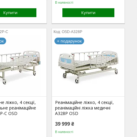
В наявності
Купити
Купити
2P-C
OSD-A328P
ок
+ подарунок
е ліжко, 4 секції,
Реанімаційне ліжко, 4 секції,
ьне реанімаційне
реанімаційні ліжка медичні
2P-C OSD
A328P OSD
39 999 ₴
В наявності