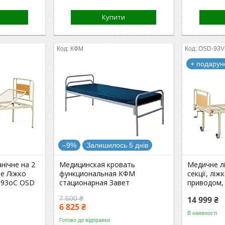
Купити
КФМ
OSD-93V
+ подарун
–9%
Залишилось 5 днів
нічне на 2
Медицинская кровать
Медичне лі
не Ліжко
функциональная КФМ
секції, ліж
, 93оС OSD
стационарная Завет
приводом,
7 500 ₴
14 999 ₴
6 825 ₴
В наявності
Готово до відправки