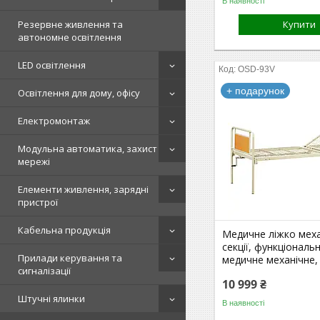
В наявності
Резервне живлення та
Купити
автономне освітлення
LED освітлення
OSD-93V
+ подарунок
Освітлення для дому, офісу
Електромонтаж
Модульна автоматика, захист
мережі
Елементи живлення, зарядні
пристрої
Кабельна продукція
Медичне ліжко меха
секції, функціональ
Прилади керування та
медичне механічне
сигналізації
10 999 ₴
Штучні ялинки
В наявності