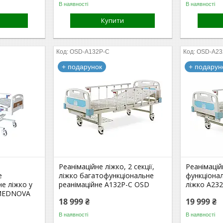
В наявності
В наявності
Купити
OSD-A132P-C
OSD-A23
+ подарунок
+ подарун
Реанімаційне ліжко, 2 секції,
Реанімаційн
е
ліжко багатофункціональне
функціонал
не ліжко у
реанімаційне A132P-C OSD
ліжко A23
 MEDNOVA
18 999 ₴
19 999 ₴
В наявності
В наявності