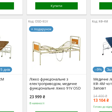
Купити
OSD-91V
КФ-4М
+ подарунок
5 днів
–9%
За
-2М
Ліжко функціональне з
Медичне л
т
електроприводом, медичне
КФ-4М чот
функціональне ліжко 91V OSD
Заповіт
23 999 ₴
14 400 ₴
13 104 ₴
В наявності
Готово до відп