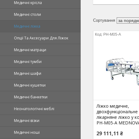
Медичні крісла
Медичні столи
Медичні ліжка
PH-M05-A
Опції Та Аксесуари Для Ліжок
Медичні матраци
Медичні тумби
Медичні шафи
Медичні кушетки
Медичні банкетки
Ліжко медичне,
Неонатологічні меблі
двохфункціональне 
лікарняне ліжко у к
Медичні візки
PH-M05-A MEDNOV
Медичні ноші
29 111,11 ₴