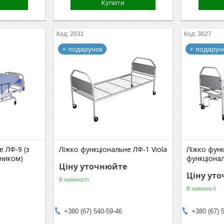
Купити
2031
3627
+ подарунок
+ подарун
е ЛФ-9 (з
Ліжко функціональне ЛФ-1 Viola
Ліжко функ
мником)
функціонал
Ціну уточнюйте
Ціну ут
В наявності
В наявності
+380 (67) 540-59-46
+380 (67) 