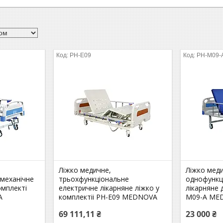
PH-E09
PH-M09-
Ліжко медичне,
Ліжко мед
механічне
трьохфункціональне
однофункц
омплекті
електричне лікарняне ліжко у
лікарняне 
A
комплектіі PH-E09 MEDNOVA
M09-A ME
69 111,11 ₴
23 000 ₴