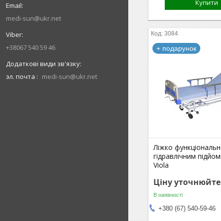
Купити
medi-sun@ukr.net
3084
+38067 540 59 46
+ подарунок
эл. почта
medi-sun@ukr.net
Ліжко функціональн
гідравлічним підйо
Viola
Ціну уточнюйте
В наявності
+380 (67) 540-59-46