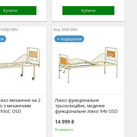
Купити
Купити
+OSD-90V
OSD-94V
ок
+ подарунок
жко механічне на 2
Ліжко функціональне
ко з механічним
трьохсекційне, медичне
 93оС OSD
функціональне ліжко 94V OSD
14 999 ₴
В наявності