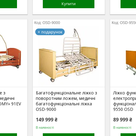
Купити
OSD-9000
OSD-955
+ подарунок
е з
Багатофункціональне ліжко з
Ліжко функ
медичні
поворотним ложем, медичні
електропр
OMY» 91EV
багатофункціональні ліжка
функціонал
OSD-9000
9550 OSD
149 999 ₴
89 999 ₴
В наявності
В наявності