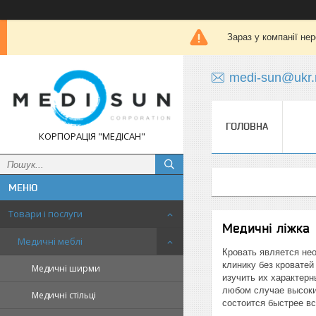
Зараз у компанії не
medi-sun@ukr.
ГОЛОВНА
КОРПОРАЦІЯ "МЕДІСАН"
Товари і послуги
Медичні ліжка
Медичні меблі
Кровать является не
клинику без кровате
Медичні ширми
изучить их характерн
любом случае высоки
Медичні стільці
состоится быстрее вс