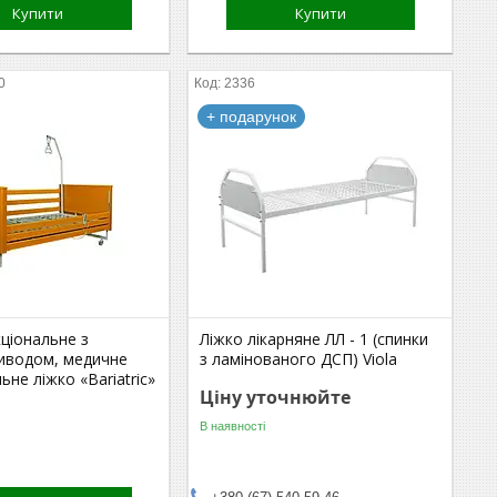
Купити
Купити
0
2336
+ подарунок
ціональне з
Ліжко лікарняне ЛЛ - 1 (спинки
иводом, медичне
з ламінованого ДСП) Viola
ьне ліжко «Bariatric»
Ціну уточнюйте
В наявності