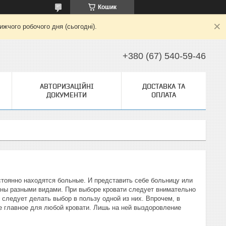
Кошик
жчого робочого дня (сьогодні).
+380 (67) 540-59-46
АВТОРИЗАЦІЙНІ
ДОСТАВКА ТА
ДОКУМЕНТИ
ОПЛАТА
тоянно находятся больные. И представить себе больницу или
ены разными видами. При выборе кровати следует внимательно
 следует делать выбор в пользу одной из них. Впрочем, в
е главное для любой кровати. Лишь на ней выздоровление