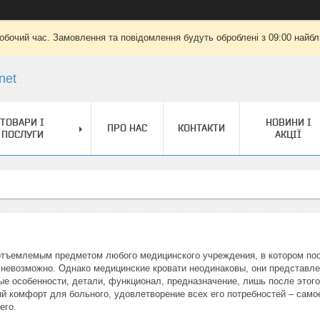
робочий час. Замовлення та повідомлення будуть оброблені з 09:00 найбли
net
ТОВАРИ І
НОВИНИ І
ПРО НАС
КОНТАКТИ
ПОСЛУГИ
АКЦІЇ
отъемлемым предметом любого медицинского учреждения, в котором пос
й невозможно. Однако медицинские кровати неодинаковы, они представл
ые особенности, детали, функционал, предназначение, лишь после этого
й комфорт для больного, удовлетворение всех его потребностей – само
его.