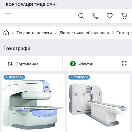
КОРПОРАЦІЯ "МЕДІСАН"
Товари та послуги
Діагностичне обладнання
Томогр
Томографи
Сортування
0
Фільтри
+ подарок
+ подарок