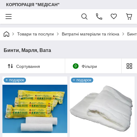
КОРПОРАЦІЯ "МЕДІСАН"
Товари та послуги
Витратні матеріали та гігієна
Бинт
Бинти, Марля, Вата
Сортування
0
Фільтри
+ подарок
+ подарок