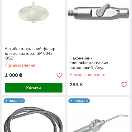
Антибактеріальний фільтр
для аспіратора, SP-0047
OSD
Наконечник
слиновідсмоктувача
Під замовлення
силіконовий, Anya
1 000
Немає в наявності
₴
283
₴
Купити
+ подарок
+ подарок