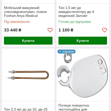
Мобільний вакуумний
Тен 1,5 квт до
слиновідсмоктувач, помпа
аквадистилятору де-4
Foshan Anya Medical
медичний Заповіт
Technology
Під замовлення
Готово до відправки
33 440
1 100
₴
₴
Купити
Купити
+ подарок
Полиця поворотна
Тен 2,3 квт до дэ-10, де-25
листоподібна для