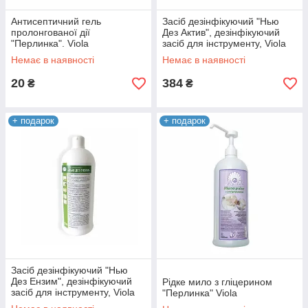
Антисептичний гель
Засіб дезінфікуючий "Нью
пролонгованої дії
Дез Актив", дезінфікуючий
"Перлинка". Viola
засіб для інструменту, Viola
Немає в наявності
Немає в наявності
20
384
₴
₴
+ подарок
+ подарок
Засіб дезінфікуючий "Нью
Дез Ензим", дезінфікуючий
Рідке мило з гліцерином
засіб для інструменту, Viola
"Перлинка" Viola