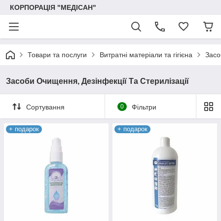
КОРПОРАЦІЯ "МЕДІСАН"
Товари та послуги
Витратні матеріали та гігієна
Засо
Засоби Очищення, Дезінфекції Та Стерилізації
Сортування
0
Фільтри
+ подарок
+ подарок