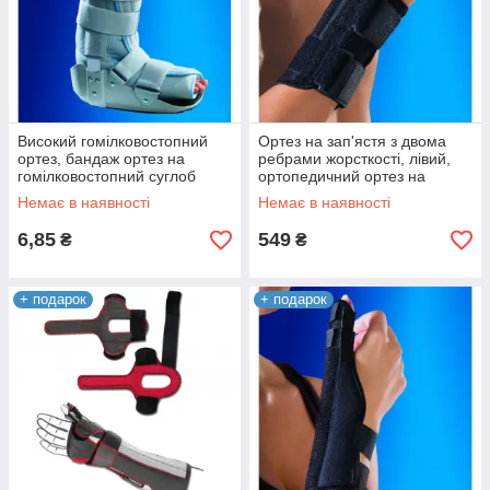
Високий гомілковостопний
Ортез на зап'ястя з двома
ортез, бандаж ортез на
ребрами жорсткості, лівий,
гомілковостопний суглоб
ортопедичний ортез на
0336 OSD
зап'ястя 0506L OSD
Немає в наявності
Немає в наявності
6,85
549
₴
₴
+ подарок
+ подарок