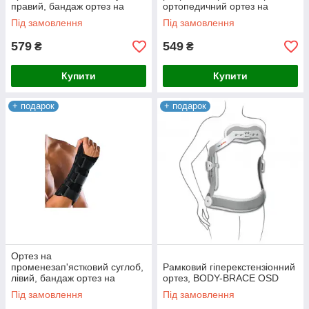
правий, бандаж ортез на
ортопедичний ортез на
суглоб 0505R OSD
зап'ястя 0506R OSD
Під замовлення
Під замовлення
579
549
₴
₴
Купити
Купити
+ подарок
+ подарок
Ортез на
променезап'ястковий суглоб,
Рамковий гіперекстензіонний
лівий, бандаж ортез на
ортез, BODY-BRACE OSD
променезап'ястковий суглоб
Під замовлення
Під замовлення
0505L OSD