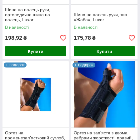
Шина на палець руки,
ортопедична шина на
Шина на палець руки, тип
палець, Luxor
«Жаба», Luxor
В наявності
В наявності
198,92
175,78
₴
₴
Купити
Купити
+ подарок
+ подарок
Ортез на
Ортез на зап'ястя з двома
променезап'ястковий суглоб,
ребрами жорсткості, правий,