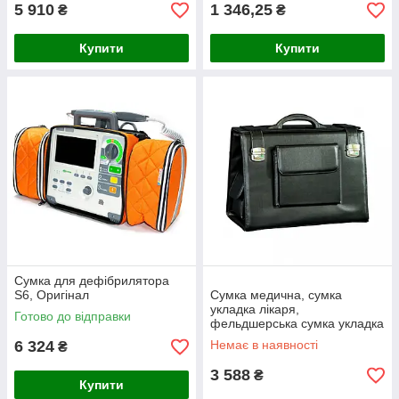
5 910
1 346,25
₴
₴
Купити
Купити
Сумка для дефібрилятора
S6, Оригінал
Сумка медична, сумка
укладка лікаря,
Готово до відправки
фельдшерська сумка укладка
лікаря СУЛ укладання
6 324
Немає в наявності
₴
Заповіт
3 588
₴
Купити