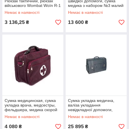
Рюкзак тактичний, рюкзак
швидкої допомоги, сумка
військового Wombat Woїn R-1
медика з набором №3 малий
Заповіт
Немає в наявності
Немає в наявності
3 136,25
13 600
₴
₴
Сумка медицинская, сумка
Сумка укладка медична,
укладка врача, медсестры,
валіза укладання
фельдшера, медика скорой
невідкладної допомоги,
помощи, СУМ с набором
сумка укладка лікаря швидкої
Немає в наявності
Немає в наявності
Завет
допомоги №3 СУЛ великий
4 080
25 895
₴
₴