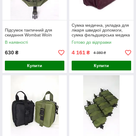
Сумка медична, укладка для
Підсумок тактичний для
лікаря швидкої допомоги,
скидання Wombat Wоїn
сумка фельдшерська медика
СУМ Заповіт
В наявності
Готово до відправки
630
4 161
₴
₴
4 380 ₴
Купити
Купити