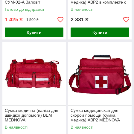
СУМ-02-А Заповіт
медика) ABP2 в комплекте с
ампульницей
Готово до відправки
В наявності
1 425
2 331
₴
₴
1 500 ₴
Купити
Купити
Сумка медична (валіза для
Сумка медицинская для
швидкої допомоги) BEM
скорой помощи (сумка
MEDNOVA
медика) ABP2 MEDNOVA
В наявності
В наявності