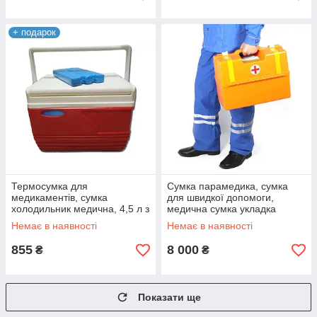
+ подарок
Термосумка для
Сумка парамедика, сумка
медикаментів, сумка
для швидкої допомоги,
холодильник медична, 4,5 л з
медична сумка укладка
хладоэлементом MICROmed
Медплант УМСП-01-ПМ
Немає в наявності
Немає в наявності
855
8 000
₴
₴
Показати ще