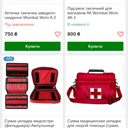
Підсумок тактичний для
Аптечка тактична швидкого
магазинів АК Wombat Wоїn
скидання Wombat Woїn A-2
АК-1
Під замовлення
В наявності
750
800
₴
₴
Купити
Купити
–5%
Сумка-укладка медсестри
Сумка медицинская укладка
(фельдшера)-Ампульниця
для скорой помощи (сумка