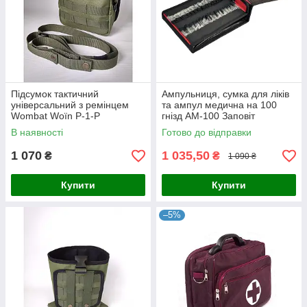
Підсумок тактичний
Ампульниця, сумка для ліків
універсальний з ремінцем
та ампул медична на 100
Wombat Woїn P-1-Р
гнізд АМ-100 Заповіт
В наявності
Готово до відправки
1 070
1 035,50
₴
₴
1 090 ₴
Купити
Купити
–5%