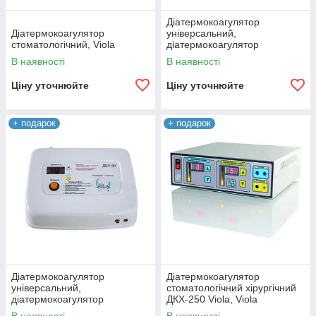
Діатермокоагулятор
Діатермокоагулятор
універсальний,
стоматологічний, Viola
діатермокоагулятор
стоматологічний, ДKУ-100РХ
В наявності
В наявності
Viola
Ціну уточнюйте
Ціну уточнюйте
+ подарок
+ подарок
Діатермокоагулятор
Діатермокоагулятор
універсальний,
стоматологічний хірургічний
діатермокоагулятор
ДКХ-250 Viola, Viola
стоматологічний, ДКУ-60