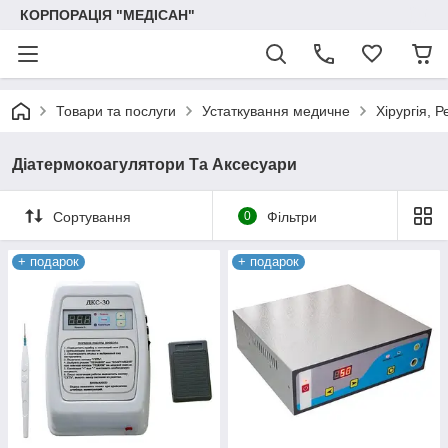
КОРПОРАЦІЯ "МЕДІСАН"
Товари та послуги
Устаткування медичне
Хірургія, Р
Діатермокоагулятори Та Аксесуари
Сортування
0
Фільтри
+ подарок
+ подарок