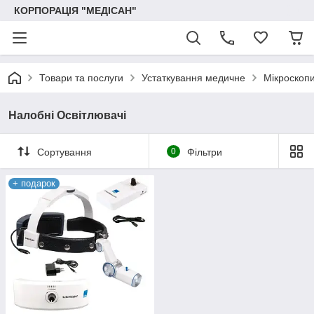
КОРПОРАЦІЯ "МЕДІСАН"
Товари та послуги
Устаткування медичне
Мікроскопи
Налобні Освітлювачі
Сортування
0
Фільтри
+ подарок