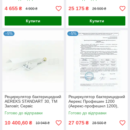
4 655
25 175
₴
₴
4 900 ₴
26 500 ₴
Купити
Купити
–5%
–5%
Рециркулятор бактерицидний
Рециркулятор бактерицидний
AEREKS STANDART 30, ТМ
Аерекс Профешин 1200
Заповіт, Сервіс
(Аерекс-профешнл 1200),
ТМ Заповіт, Сервіс
Готово до відправки
Готово до відправки
10 400,60
27 075
₴
₴
10 948 ₴
28 500 ₴