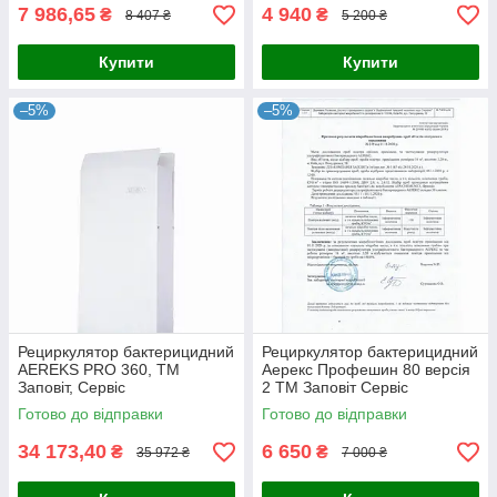
7 986,65
4 940
₴
₴
8 407 ₴
5 200 ₴
Купити
Купити
–5%
–5%
Рециркулятор бактерицидний
Рециркулятор бактерицидний
AEREKS PRO 360, ТМ
Аерекс Профешин 80 версія
Заповіт, Сервіс
2 ТМ Заповіт Сервіс
Готово до відправки
Готово до відправки
34 173,40
6 650
₴
₴
35 972 ₴
7 000 ₴