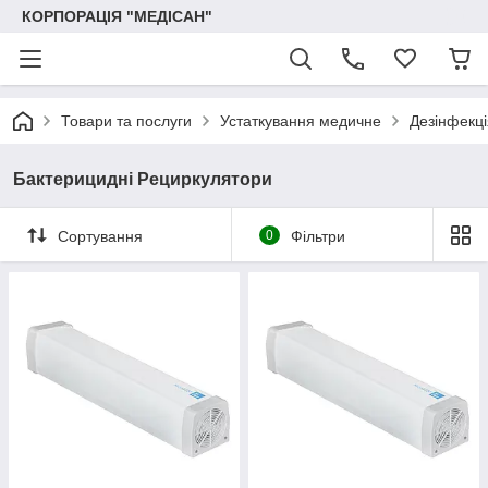
КОРПОРАЦІЯ "МЕДІСАН"
Товари та послуги
Устаткування медичне
Дезінфекці
Бактерицидні Рециркулятори
Сортування
0
Фільтри